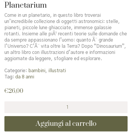
Planetarium
Come in un planetario, in questo libro troverai
un’incredibile collezione di oggetti astronomici: stelle,
pianeti, piccole lune ghiacciate, immense galassie
rotanti. Insieme alle piÃ¹ recenti teorie sulle domande che
da sempre appassionano l’uomo: quanto Ã¨ grande
l’Universo? C’Ã¨ vita oltre la Terra? Dopo “Dinosaurium”,
un altro libro con illustrazioni d’autore e informazioni
aggiornate da leggere, sfogliare ed esplorare.
Categorie:
bambini
,
illustrati
Tag:
da 8 anni
€
26,00
Planetarium
quantità
Aggiungi al carrello