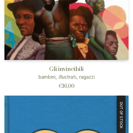
Gli invincibili
bambini
,
illustrati
,
ragazzi
€
16,00
OUT OF STOCK