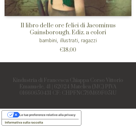
Il libro delle ore felici di Jacominus
Gainsborough. Ediz. a colori
bambini
,
illustrati
,
ragazzi
€
18,00
Kindustria di Francesca Chiappa Corso Vittorio
Emanuele, 41 | 62024 Matelica (MC) PIVA
01660650431 CF: CHPFNC79M69F051U
Le tue preferenze relative alla privacy
Informativa sulla raccolta