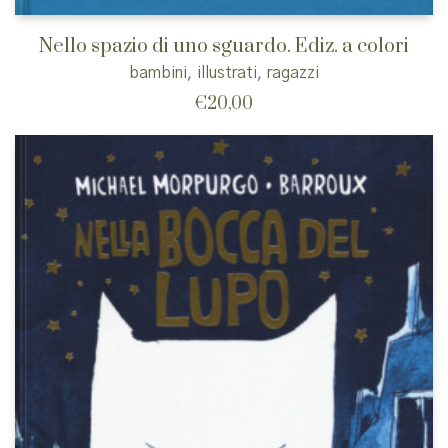
Nello spazio di uno sguardo. Ediz. a colori
bambini
,
illustrati
,
ragazzi
€
20,00