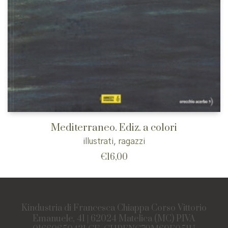
Mediterraneo. Ediz. a colori
illustrati
,
ragazzi
€
16,00
Kindustria di Francesca Chiappa Corso Vittorio
Emanuele, 41 | 62024 Matelica (MC) PIVA