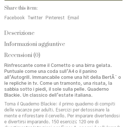
per
Share this item:
adulti.
Vol.
Facebook
Twitter
Pinterest
Email
2
quantità
Descrizione
Informazioni aggiuntive
Recensioni (0)
Rinfrescante come il Cornetto o una birra gelata.
Puntuale come una coda sull’A4 o il panino
all’Autogrill. Immancabile come una hit della BertÃ¨ o
le repliche in tv. Come un tramonto, una risata, la
sabbia sotto i piedi, il sole sulla pelle. Quaderno
Blackie. Un classico dell’estate italiana.
Torna il Quaderno Blackie: il primo quaderno di compiti
delle vacanze per adulti. Esercizi per detossinare la
mente e riforestare il cervello. Per imparare divertendosi
e divertirsi imparando. 150 esercizi; 120 ore di