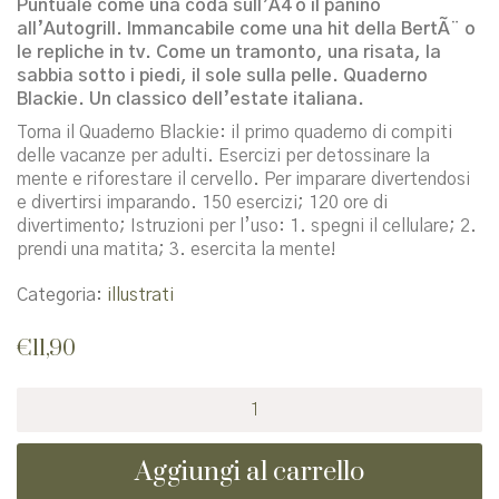
Puntuale come una coda sull’A4 o il panino
all’Autogrill. Immancabile come una hit della BertÃ¨ o
le repliche in tv. Come un tramonto, una risata, la
sabbia sotto i piedi, il sole sulla pelle. Quaderno
Blackie. Un classico dell’estate italiana.
Torna il Quaderno Blackie: il primo quaderno di compiti
delle vacanze per adulti. Esercizi per detossinare la
mente e riforestare il cervello. Per imparare divertendosi
e divertirsi imparando. 150 esercizi; 120 ore di
divertimento; Istruzioni per l’uso: 1. spegni il cellulare; 2.
prendi una matita; 3. esercita la mente!
Categoria:
illustrati
€
11,90
Quaderno
di
compiti
Aggiungi al carrello
delle
vacanze