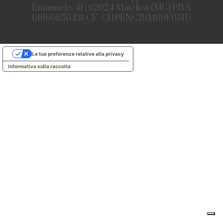
Emanuele, 41 | 62024 Matelica (MC) PIVA
01660650431 CF: CHPFNC79M69F051U
Le tue preferenze relative alla privacy
Informativa sulla raccolta