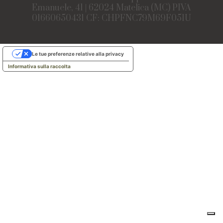
Emanuele, 41 | 62024 Matelica (MC) PIVA
01660650431 CF: CHPFNC79M69F051U
Le tue preferenze relative alla privacy
Informativa sulla raccolta