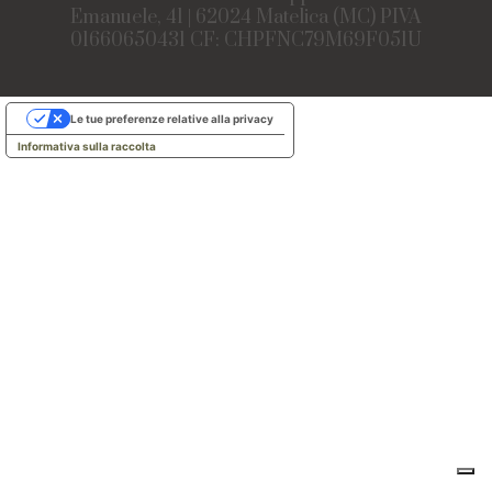
Emanuele, 41 | 62024 Matelica (MC) PIVA
01660650431 CF: CHPFNC79M69F051U
Le tue preferenze relative alla privacy
Informativa sulla raccolta