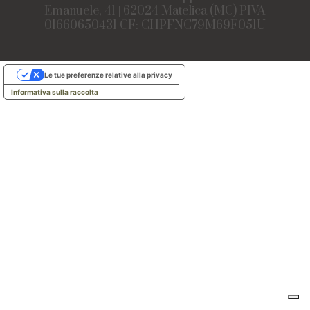
Emanuele, 41 | 62024 Matelica (MC) PIVA
01660650431 CF: CHPFNC79M69F051U
Le tue preferenze relative alla privacy
Informativa sulla raccolta