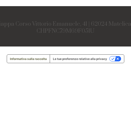
iappa Corso Vittorio Emanuele, 41 | 62024 Matelic
CHPFNC79M69F051U
Informativa sulla raccolta
Le tue preferenze relative alla privacy