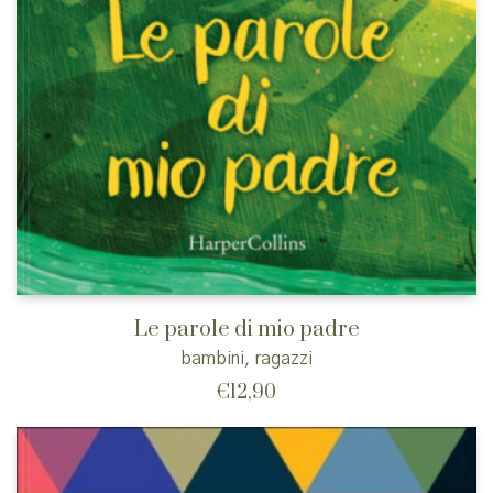
Le parole di mio padre
bambini
,
ragazzi
€
12,90