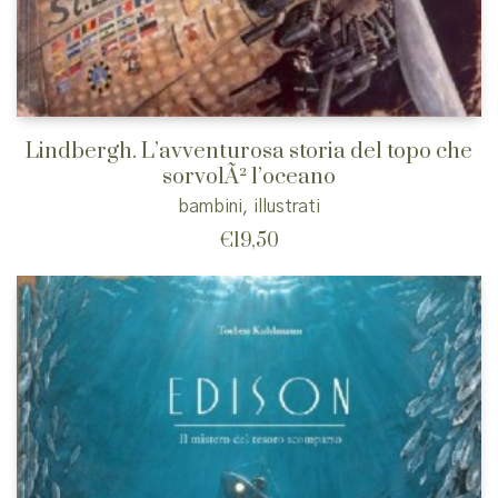
Lindbergh. L’avventurosa storia del topo che
sorvolÃ² l’oceano
bambini
,
illustrati
€
19,50