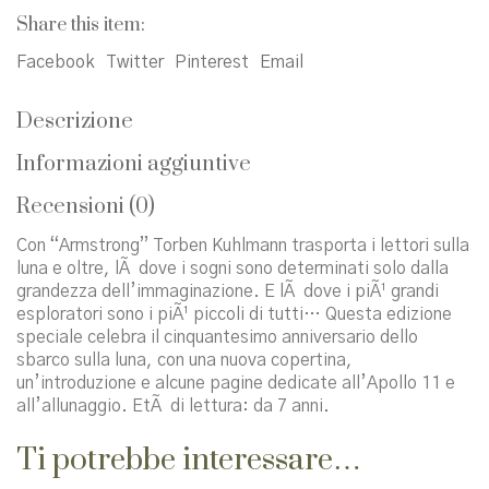
topo
Share this item:
sulla
Luna
Facebook
Twitter
Pinterest
Email
quantità
Descrizione
Informazioni aggiuntive
Recensioni (0)
Con “Armstrong” Torben Kuhlmann trasporta i lettori sulla
luna e oltre, lÃ dove i sogni sono determinati solo dalla
grandezza dell’immaginazione. E lÃ dove i piÃ¹ grandi
esploratori sono i piÃ¹ piccoli di tutti… Questa edizione
speciale celebra il cinquantesimo anniversario dello
sbarco sulla luna, con una nuova copertina,
un’introduzione e alcune pagine dedicate all’Apollo 11 e
all’allunaggio. EtÃ di lettura: da 7 anni.
Ti potrebbe interessare…