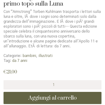
primo topo sulla Luna
Con “Armstrong” Torben Kuhlmann trasporta i lettori sulla
luna e oltre, lÃ dove i sogni sono determinati solo dalla
grandezza dell’immaginazione. E lÃ dove i piÃ¹ grandi
esploratori sono i piÃ¹ piccoli di tutti… Questa edizione
speciale celebra il cinquantesimo anniversario dello
sbarco sulla luna, con una nuova copertina,
un’introduzione e alcune pagine dedicate all’Apollo 11 e
all’allunaggio. EtÃ di lettura: da 7 anni.
Categorie:
bambini
,
illustrati
Tag:
da 7 anni
€
21,00
Armstrong.
L'avventurosa
storia
Aggiungi al carrello
del
primo