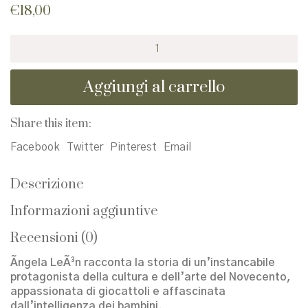
€
18,00
Lina.
Avventure
di
Aggiungi al carrello
un'architetta
quantità
Share this item:
Facebook
Twitter
Pinterest
Email
Descrizione
Informazioni aggiuntive
Recensioni (0)
Ãngela LeÃ³n racconta la storia di un’instancabile
protagonista della cultura e dell’arte del Novecento,
appassionata di giocattoli e affascinata
dall’intelligenza dei bambini.