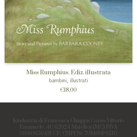
Miss Rumphius. Ediz. illustrata
bambini
,
illustrati
€
18,00
Kindustria di Francesca Chiappa Corso Vittorio
Emanuele, 41 | 62024 Matelica (MC) PIVA
01660650431 CF: CHPFNC79M69F051U