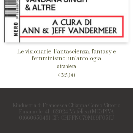
Le visionarie. Fantascienza, fantasy e
femminismo: un’antologia
straniera
€
25,00
Kindustria di Francesca Chiappa Corso Vittorio
Emanuele, 41 | 62024 Matelica (MC) PIVA
01660650431 CF: CHPFNC79M69F051U