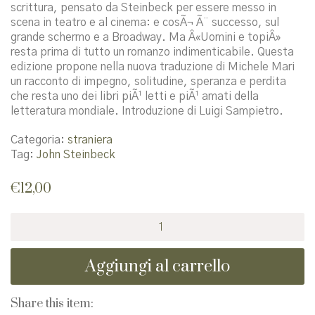
scrittura, pensato da Steinbeck per essere messo in
scena in teatro e al cinema: e cosÃ¬ Ã¨ successo, sul
grande schermo e a Broadway. Ma Â«Uomini e topiÂ»
resta prima di tutto un romanzo indimenticabile. Questa
edizione propone nella nuova traduzione di Michele Mari
un racconto di impegno, solitudine, speranza e perdita
che resta uno dei libri piÃ¹ letti e piÃ¹ amati della
letteratura mondiale. Introduzione di Luigi Sampietro.
Categoria:
straniera
Tag:
John Steinbeck
€
12,00
Uomini
e
topi
Aggiungi al carrello
quantità
Share this item: