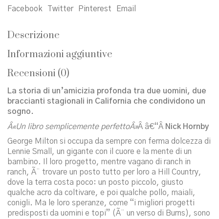
Facebook
Twitter
Pinterest
Email
Descrizione
Informazioni aggiuntive
Recensioni (0)
La storia di un’amicizia profonda tra due uomini, due
braccianti stagionali in California che condividono un
sogno.
Â«Un libro semplicemente perfettoÂ»
Â â€“Â
Nick Hornby
George Milton si occupa da sempre con ferma dolcezza di
Lennie Small, un gigante con il cuore e la mente di un
bambino. Il loro progetto, mentre vagano di ranch in
ranch, Ã¨ trovare un posto tutto per loro a Hill Country,
dove la terra costa poco: un posto piccolo, giusto
qualche acro da coltivare, e poi qualche pollo, maiali,
conigli. Ma le loro speranze, come “i migliori progetti
predisposti da uomini e topi” (Ã¨ un verso di Burns), sono