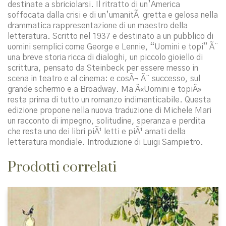
destinate a sbriciolarsi. Il ritratto di un’America
soffocata dalla crisi e di un’umanitÃ gretta e gelosa nella
drammatica rappresentazione di un maestro della
letteratura. Scritto nel 1937 e destinato a un pubblico di
uomini semplici come George e Lennie, “Uomini e topi” Ã¨
una breve storia ricca di dialoghi, un piccolo gioiello di
scrittura, pensato da Steinbeck per essere messo in
scena in teatro e al cinema: e cosÃ¬ Ã¨ successo, sul
grande schermo e a Broadway. Ma Â«Uomini e topiÂ»
resta prima di tutto un romanzo indimenticabile. Questa
edizione propone nella nuova traduzione di Michele Mari
un racconto di impegno, solitudine, speranza e perdita
che resta uno dei libri piÃ¹ letti e piÃ¹ amati della
letteratura mondiale. Introduzione di Luigi Sampietro.
Prodotti correlati