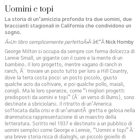
Uomini e topi
La storia di un’amicizia profonda tra due uomini, due
braccianti stagionali in California che condividono un
sogno.
Â«Un libro semplicemente perfettoÂ»
Â â€“Â
Nick Hornby
George Milton si occupa da sempre con ferma dolcezza di
Lennie Small, un gigante con il cuore e la mente di un
bambino. Il loro progetto, mentre vagano di ranch in
ranch, Ã¨ trovare un posto tutto per loro a Hill Country,
dove la terra costa poco: un posto piccolo, giusto
qualche acro da coltivare, e poi qualche pollo, maiali,
conigli. Ma le loro speranze, come “i migliori progetti
predisposti da uomini e topi” (Ã¨ un verso di Burns), sono
destinate a sbriciolarsi. Il ritratto di un’America
soffocata dalla crisi e di un’umanitÃ gretta e gelosa nella
drammatica rappresentazione di un maestro della
letteratura. Scritto nel 1937 e destinato a un pubblico di
uomini semplici come George e Lennie, “Uomini e topi” Ã¨
una breve storia ricca di dialoghi, un piccolo gioiello di